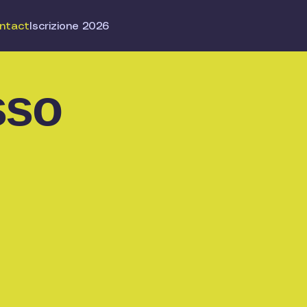
ntact
Iscrizione 2026
sso